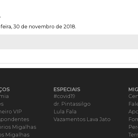
2
-feira, 30 de novembro de 2018.
ÇOS
ESPECIAIS
MI
mia
#covid19
Cen
es
dr. Pintassilgo
Fal
eiro VIP
Lula Fala
Apo
spondentes
Vazamentos Lava Jato
Fom
órios Migalhas
Per
os Migalhas
Ter