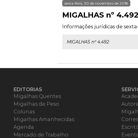
sexta-feira, 30 de novembro de 2018
MIGALHAS nº 4.49
Informações jurídicas de sexta
MIGALHAS nº 4.492
EDITORIAS
SERVI
Migalhas Quentes
Acade
Migalhas de Peso
Autor
Colunas
Migalh
Migalhas Amanhecidas
Corre
Agenda
Escrit
Mercado de Trabalho
Event