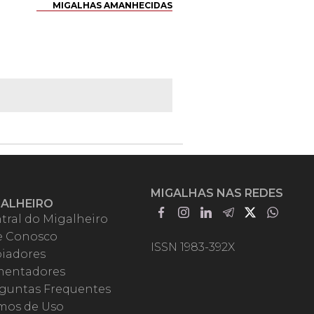
MIGALHAS AMANHECIDAS
MIGALHAS NAS REDES
GALHEIRO
tral do Migalheiro
e Conosco
ISSN 1983-392X
iadores
entadores
guntas Frequentes
mos de Uso