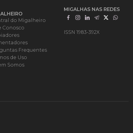
MIGALHAS NAS REDES
GALHEIRO
tral do Migalheiro
e Conosco
ISSN 1983-392X
iadores
entadores
guntas Frequentes
mos de Uso
em Somos