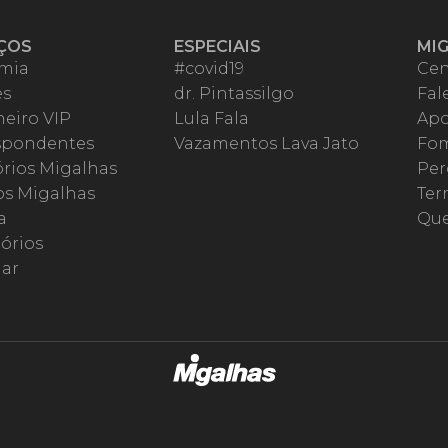
ÇOS
ESPECIAIS
MI
mia
#covid19
Cen
es
dr. Pintassilgo
Fal
eiro VIP
Lula Fala
Apo
spondentes
Vazamentos Lava Jato
Fom
órios Migalhas
Per
os Migalhas
Ter
a
Qu
órios
ar