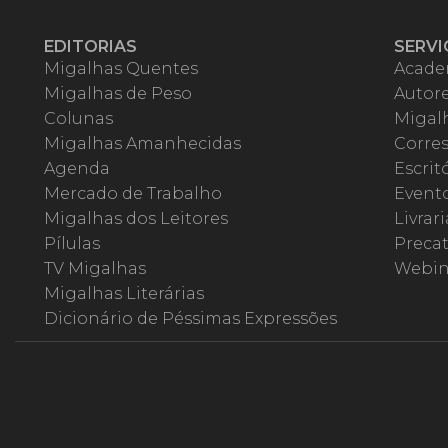
EDITORIAS
SERVI
Migalhas Quentes
Acade
Migalhas de Peso
Autor
Colunas
Migalh
Migalhas Amanhecidas
Corre
Agenda
Escrit
Mercado de Trabalho
Event
Migalhas dos Leitores
Livrari
Pílulas
Precat
TV Migalhas
Webin
Migalhas Literárias
Dicionário de Péssimas Expressões