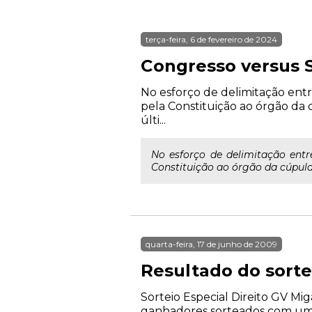
terça-feira, 6 de fevereiro de 2024
Congresso versus S
No esforço de delimitação entre
pela Constituição ao órgão da c
últi...
No esforço de delimitação entre
Constituição ao órgão da cúpula 
quarta-feira, 17 de junho de 2009
Resultado do sorte
Sorteio Especial Direito GV Mig
ganhadores sorteados com uma d