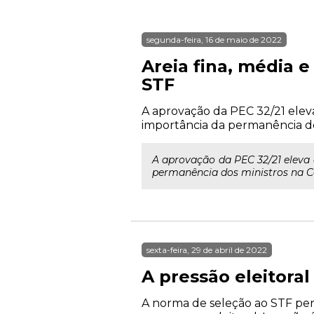
segunda-feira, 16 de maio de 2022
Areia fina, média e
STF
A aprovação da PEC 32/21 eleva
importância da permanência dos
A aprovação da PEC 32/21 eleva 
permanência dos ministros na Co
sexta-feira, 29 de abril de 2022
A pressão eleitoral
A norma de seleção ao STF per