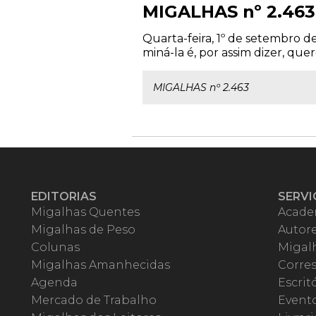
MIGALHAS nº 2.463
Quarta-feira, 1º de setembro de
miná-la é, por assim dizer, quere
MIGALHAS nº 2.463
EDITORIAS
SERVI
Migalhas Quentes
Acade
Migalhas de Peso
Autor
Colunas
Migalh
Migalhas Amanhecidas
Corre
Agenda
Escrit
Mercado de Trabalho
Event