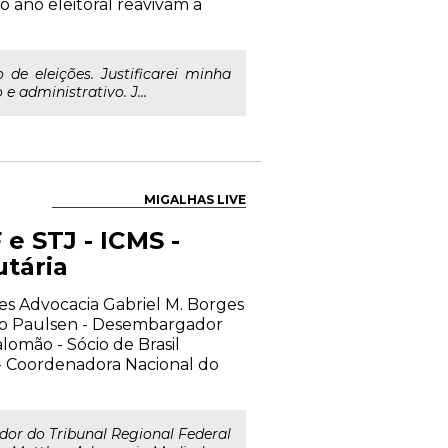
o ano eleitoral reavivam a
de eleições. Justificarei minha
 administrativo. J...
MIGALHAS LIVE
 e STJ - ICMS -
utária
hes Advocacia Gabriel M. Borges
dro Paulsen - Desembargador
lomão - Sócio de Brasil
 - Coordenadora Nacional do
or do Tribunal Regional Federal