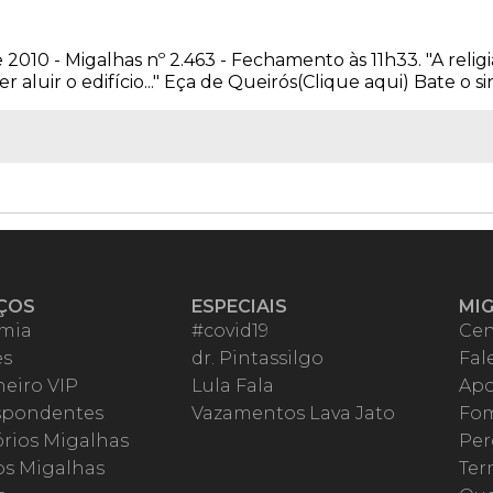
 2010 - Migalhas nº 2.463 - Fechamento às 11h33. "A religi
r aluir o edifício..." Eça de Queirós(Clique aqui) Bate o sino
ÇOS
ESPECIAIS
MI
mia
#covid19
Cen
es
dr. Pintassilgo
Fal
eiro VIP
Lula Fala
Apo
spondentes
Vazamentos Lava Jato
Fom
órios Migalhas
Per
os Migalhas
Ter