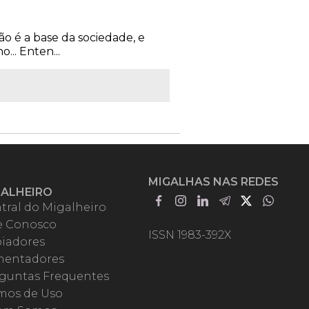
ão é a base da sociedade, e
... Enten...
MIGALHAS NAS REDES
GALHEIRO
tral do Migalheiro
e Conosco
ISSN 1983-392X
iadores
entadores
guntas Frequentes
mos de Uso