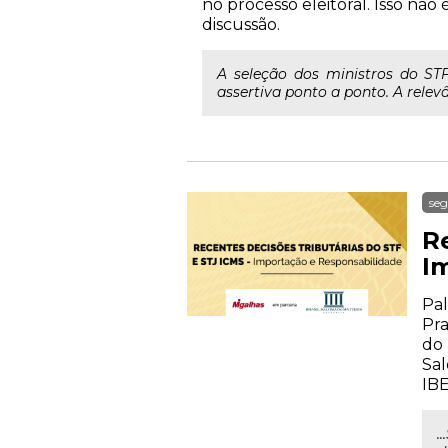
no processo eleitoral. Isso não
discussão.
A seleção dos ministros do STF
assertiva ponto a ponto. A relevâ
seg
Re
I
Pal
Pra
do 
Sal
IB
.