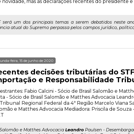
 é novidade, mas as declarações recentes do presidente e 
 será um dos principais temas a serem debatidos neste ano 
ncia atual do Supremo perpassa pelos campos jurídico, político e
unda-feira, 15 de junho de 2020
centes decisões tributárias do STF
mportação e Responsabilidade Trib
estrantes: Fabio Calcini - Sócio de Brasil Salomão e Matt
ta - Sócio de Brasil Salomão e Matthes Advocacia Lean
Tribunal Regional Federal da 4ª Região Marcelo Viana Sa
omão e Matthes Advocacia Mediadora: Priscila de Souza
ET
..Salomão e Matthes Advocacia
Leandro
Paulsen - Desembargad