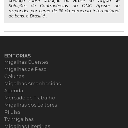
balanço sobre atuação do Brasil no Órgão de
Soluções de Controvérsias da OMC Apesar de
responder por cerca de 1% do comercio internacional
de bens, o Brasil é ...
EDITORIAS
Migalhas Quentes
Migalhas de Peso
Colunas
Migalhas Amanhecidas
Agenda
Mercado de Trabalho
Migalhas dos Leitores
Pílulas
TV Migalhas
Migalhas Literárias