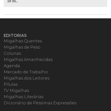
se es...
EDITORIAS
Migalhas Quentes
Migalhas de Peso
Colunas
Migalhas Amanhecidas
Agenda
Mercado de Trabalho
Migalhas dos Leitores
Pílulas
TV Migalhas
Migalhas Literárias
Dicionário de Péssimas Expressões