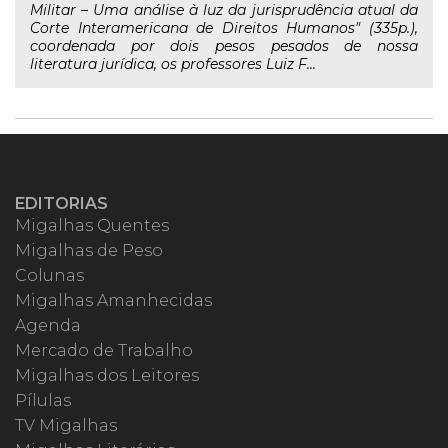
Militar – Uma análise à luz da jurisprudência atual da
Corte Interamericana de Direitos Humanos" (335p.),
coordenada por dois pesos pesados de nossa
literatura jurídica, os professores Luiz F...
EDITORIAS
Migalhas Quentes
Migalhas de Peso
Colunas
Migalhas Amanhecidas
Agenda
Mercado de Trabalho
Migalhas dos Leitores
Pílulas
TV Migalhas