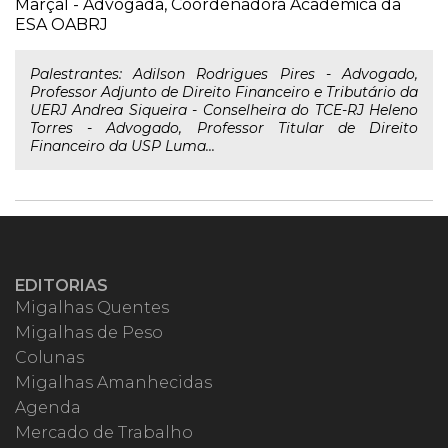
Marçal - Advogada, Coordenadora Acadêmica da
ESA OABRJ
Palestrantes: Adilson Rodrigues Pires - Advogado,
Professor Adjunto de Direito Financeiro e Tributário da
UERJ Andrea Siqueira - Conselheira do TCE-RJ Heleno
Torres - Advogado, Professor Titular de Direito
Financeiro da USP Luma...
EDITORIAS
Migalhas Quentes
Migalhas de Peso
Colunas
Migalhas Amanhecidas
Agenda
Mercado de Trabalho