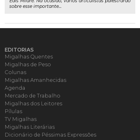
Edis Milaré. Na ocasião, vários articulistas palestrarão
sobre esse importante...
EDITORIAS
Migalhas Quentes
Migalhas de Peso
Colunas
Migalhas Amanhecidas
Agenda
Mercado de Trabalho
Migalhas dos Leitores
Pílulas
TV Migalhas
Migalhas Literárias
Dicionário de Péssimas Expressões