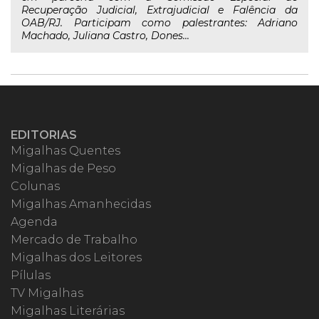
Recuperação Judicial, Extrajudicial e Falência da
OAB/RJ. Participam como palestrantes: Adriano
Machado, Juliana Castro, Dones...
EDITORIAS
Migalhas Quentes
Migalhas de Peso
Colunas
Migalhas Amanhecidas
Agenda
Mercado de Trabalho
Migalhas dos Leitores
Pílulas
TV Migalhas
Migalhas Literárias