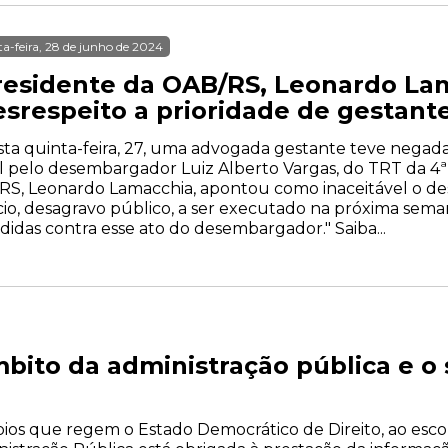
ta-feira, 28 de junho de 2024
residente da OAB/RS, Leonardo La
esrespeito a prioridade de gestant
ta quinta-feira, 27, uma advogada gestante teve negad
l pelo desembargador Luiz Alberto Vargas, do TRT da 4ª
RS, Leonardo Lamacchia, apontou como inaceitável o desre
cio, desagravo público, a ser executado na próxima sema
idas contra esse ato do desembargador." Saiba...
bito da administração pública e o s
ios que regem o Estado Democrático de Direito, ao esco