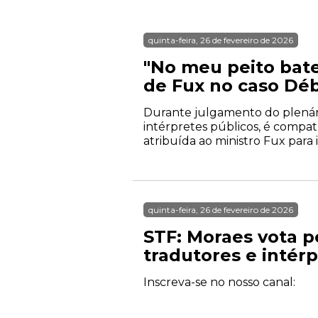
quinta-feira, 26 de fevereiro de 2026
"No meu peito bate
de Fux no caso Dé
Durante julgamento do plenário 
intérpretes públicos, é compatí
atribuída ao ministro Fux para 
quinta-feira, 26 de fevereiro de 2026
STF: Moraes vota p
tradutores e intér
Inscreva-se no nosso canal: