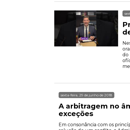
sex
P
d
Nes
ora
do 
ofí
med
sexta-feira, 29 de junho de 2018
A arbitragem no âm
exceções
Em consonância com os princíp