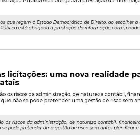
inistração Pública está obrigada à prestação da informa
os que regem o Estado Democrático de Direito, ao escolher a
Pública está obrigada à prestação da informação correspondente
as licitações: uma nova realidade p
atais
o os riscos da administração, de natureza contábil, finance
o que não se pode pretender uma gestão de risco sem ant
o os riscos da administração, de natureza contábil, financeira,
 se pode pretender uma gestão de risco sem antes planificar e d