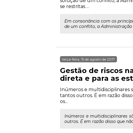
solução de um conflito, a Adm
se restritas ...
Em consonância com os princípi
de um conflito, a Administração 
terça-feira, 15 de agosto de 2017
Gestão de riscos n
direta e para as est
Inúmeros e multidisciplinares sã
tantos outros. É em razão diss
os...
Inúmeros e multidisciplinares sã
outros. É em razão disso que não