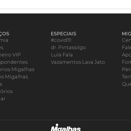
ÇOS
ESPECIAIS
MI
mia
#covid19
Cen
es
dr. Pintassilgo
Fal
eiro VIP
Lula Fala
Apo
spondentes
Vazamentos Lava Jato
Fom
órios Migalhas
Per
os Migalhas
Ter
a
Qu
órios
ar