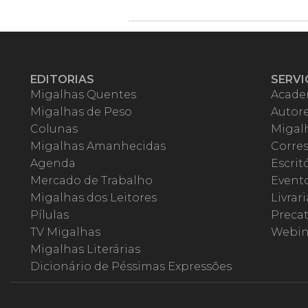
EDITORIAS
SERVI
Migalhas Quentes
Acade
Migalhas de Peso
Autor
Colunas
Migalh
Migalhas Amanhecidas
Corre
Agenda
Escrit
Mercado de Trabalho
Event
Migalhas dos Leitores
Livrari
Pílulas
Precat
TV Migalhas
Webin
Migalhas Literárias
Dicionário de Péssimas Expressões