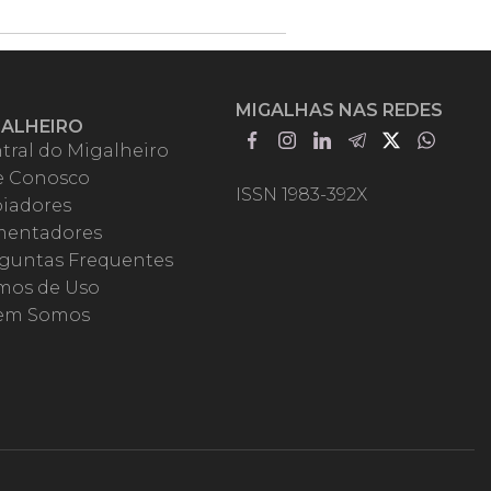
MIGALHAS NAS REDES
GALHEIRO
tral do Migalheiro
e Conosco
ISSN 1983-392X
iadores
entadores
guntas Frequentes
mos de Uso
em Somos