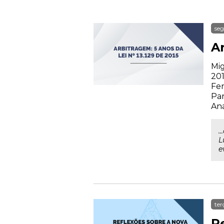
seg
Ar
Mig
201
Fer
Par
Ana
.
L
e
ter
R