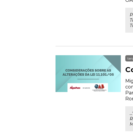
OA
P
T
T
ter
Co
Mig
com
Par
Rom
.
R
M