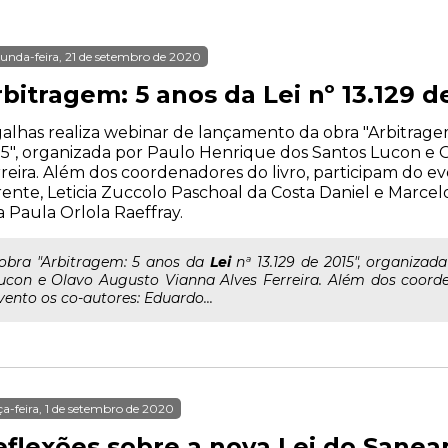
unda-feira, 21 de setembro de 2020
bitragem: 5 anos da Lei nº 13.129 d
alhas realiza webinar de lançamento da obra "Arbitragem:
5", organizada por Paulo Henrique dos Santos Lucon e 
reira. Além dos coordenadores do livro, participam do e
ente, Leticia Zuccolo Paschoal da Costa Daniel e Marce
 Paula Orlola Raeffray.
..obra "Arbitragem: 5 anos da
Lei
nª 13.129 de 2015", organizad
ucon e Olavo Augusto Vianna Alves Ferreira. Além dos coorde
vento os co-autores: Eduardo...
ça-feira, 1 de setembro de 2020
eflexões sobre a nova Lei do Sane