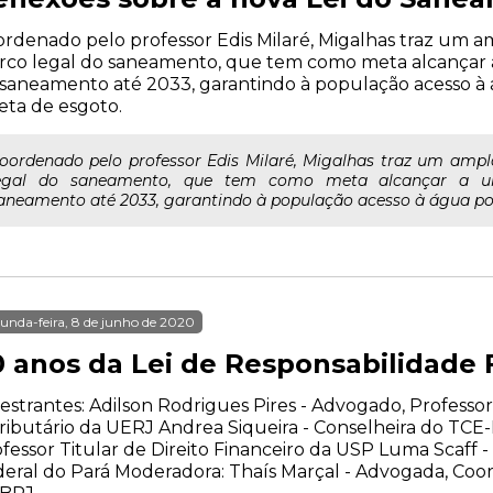
rdenado pelo professor Edis Milaré, Migalhas traz um 
co legal do saneamento, que tem como meta alcançar a 
saneamento até 2033, garantindo à população acesso à 
eta de esgoto.
oordenado pelo professor Edis Milaré, Migalhas traz um amp
egal do saneamento, que tem como meta alcançar a uni
aneamento até 2033, garantindo à população acesso à água potá
unda-feira, 8 de junho de 2020
0 anos da Lei de Responsabilidade F
estrantes: Adilson Rodrigues Pires - Advogado, Professor
ributário da UERJ Andrea Siqueira - Conselheira do TCE
fessor Titular de Direito Financeiro da USP Luma Scaff -
eral do Pará Moderadora: Thaís Marçal - Advogada, Co