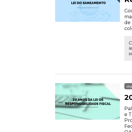
Coo
mar
de 
col
C
l
s
seg
2
Pal
e T
Pro
Fed