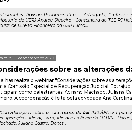
BRJ
alestrantes: Adilson Rodrigues Pires - Advogado, Professor 
ributário da UERJ Andrea Siqueira - Conselheira do TCE-RJ Hel
itular de Direito Financeiro da USP Luma...
ça-feira, 22 de setembro de 2020
nsiderações sobre as alterações da 
alhas realiza o webinar "Considerações sobre as alterações
 a Comissão Especial de Recuperação Judicial, Extrajudi
ticipam como palestrantes: Adriano Machado, Juliana Ca
eiro. A coordenação é feita pela advogada Ana Carolina 
.."Considerações sobre as alterações da
Lei
11.101/05", em parc
ecuperação Judicial, Extrajudicial e Falência da OAB/RJ. Parti
achado, Juliana Castro, Dones...