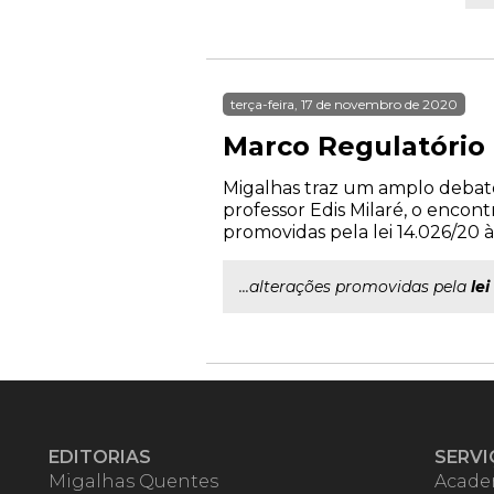
terça-feira, 17 de novembro de 2020
Marco Regulatório
Migalhas traz um amplo debate
professor Edis Milaré, o encon
promovidas pela lei 14.026/20 à 
...alterações promovidas pela
lei
EDITORIAS
SERVI
Migalhas Quentes
Acade