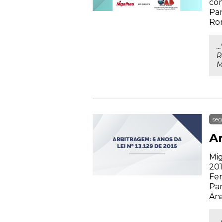
com
Par
Rom
.
R
M
seg
Ar
Mig
201
Fer
Par
Ana
.