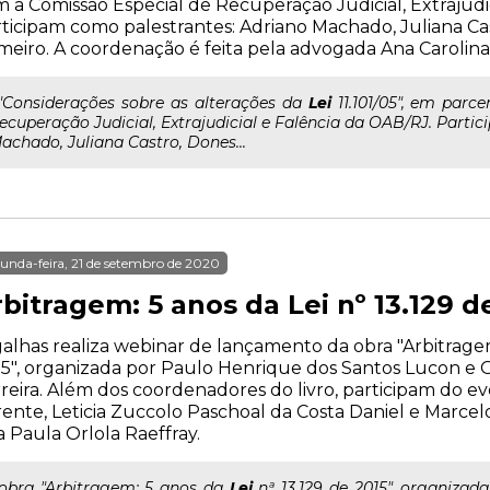
 a Comissão Especial de Recuperação Judicial, Extrajudi
ticipam como palestrantes: Adriano Machado, Juliana Ca
eiro. A coordenação é feita pela advogada Ana Carolina 
.."Considerações sobre as alterações da
Lei
11.101/05", em parc
ecuperação Judicial, Extrajudicial e Falência da OAB/RJ. Parti
achado, Juliana Castro, Dones...
unda-feira, 21 de setembro de 2020
bitragem: 5 anos da Lei nº 13.129 d
alhas realiza webinar de lançamento da obra "Arbitragem:
5", organizada por Paulo Henrique dos Santos Lucon e 
reira. Além dos coordenadores do livro, participam do e
ente, Leticia Zuccolo Paschoal da Costa Daniel e Marce
 Paula Orlola Raeffray.
..obra "Arbitragem: 5 anos da
Lei
nª 13.129 de 2015", organizad