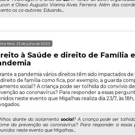
ucon e Olavo Augusto Vianna Alves Ferreira. Além dos coorde
vento os co-autores: Eduardo...
nta-feira, 23 de julho de 2020
ireito à Saúde e direito de Família
andemia
ante a pandemia vários direitos têm sido impactados de 
direito de família como fica, por exemplo, a guarda comp
lamento social? A criança pode ser tolhida do convívio
venção ao coronavírus? Para responder a essas perguntas
nidos neste evento que Migalhas realiza dia 23/7, às 18h
vogados.
..filhos diante do isolamento
social
? A criança pode ser tolhi
ome da prevenção ao coronavírus? Para responder a essas pe
eunidos neste evento que Migalhas...