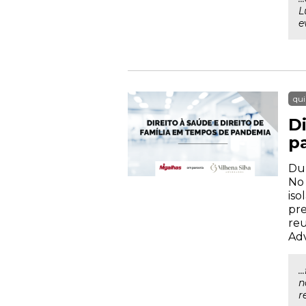
L
e
qui
D
p
Dur
No 
iso
pre
reu
Ad
.
n
r