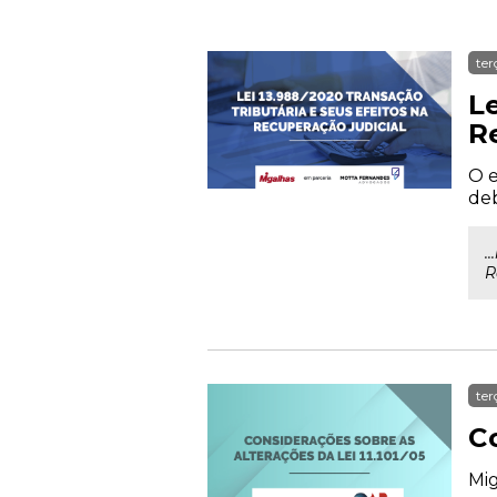
ter
Le
R
O e
deb
.
R
ter
Co
Mig