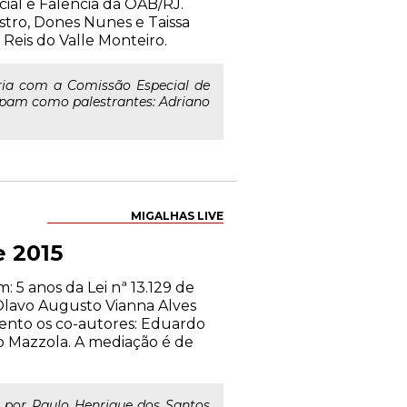
cial e Falência da OAB/RJ.
stro, Dones Nunes e Taissa
Reis do Valle Monteiro.
eria com a Comissão Especial de
cipam como palestrantes: Adriano
MIGALHAS LIVE
e 2015
 5 anos da Lei nª 13.129 de
Olavo Augusto Vianna Alves
vento os co-autores: Eduardo
lo Mazzola. A mediação é de
a por Paulo Henrique dos Santos