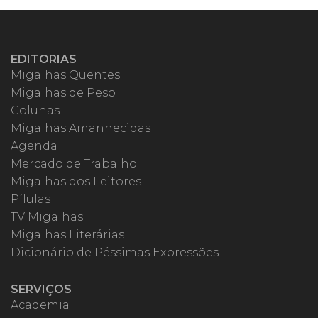
EDITORIAS
Migalhas Quentes
Migalhas de Peso
Colunas
Migalhas Amanhecidas
Agenda
Mercado de Trabalho
Migalhas dos Leitores
Pílulas
TV Migalhas
Migalhas Literárias
Dicionário de Péssimas Expressões
SERVIÇOS
Academia