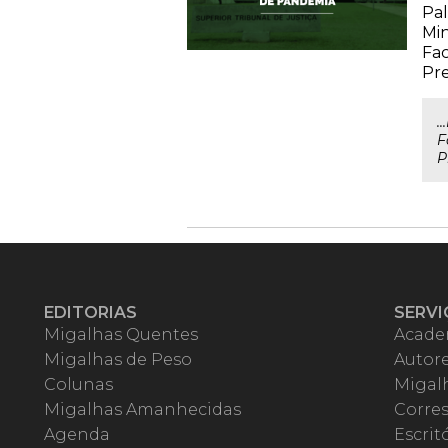
Pal
Min
Fac
Pr
.
F
P
EDITORIAS
SERVI
Migalhas Quentes
Acade
Migalhas de Peso
Autor
Colunas
Migalh
Migalhas Amanhecidas
Corre
Agenda
Escrit