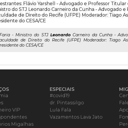
estrantes: Flávio Yarshell - Advogado e Professor Titular
istro do STJ Leonardo Carneiro da Cunha - Advogado e 
uldade de Direito do Recife (UFPE) Moderador: Tiago A
esidente do CESA/CE
..Faria - Ministro do STJ
Leonardo
Carneiro da Cunha - Advo
aculdade de Direito do Recife (UFPE) Moderador: Tiago 
residente do CESA/CE
ÇOS
ESPECIAIS
MI
mia
#covid19
Cen
es
dr. Pintassilgo
Fal
eiro VIP
Lula Fala
Apo
spondentes
Vazamentos Lava Jato
Fom
órios Migalhas
Per