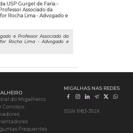
 da USP Gurgel de Faria -
Professor Associado da
sfor Rocha Lima - Advogado e
gado e Professor Associado da
Asfor Rocha Lima - Advogado e
MIGALHAS NAS REDES
GALHEIRO
tral do Migalheiro
e Conosco
ISSN 1983-392X
iadores
entadores
guntas Frequentes