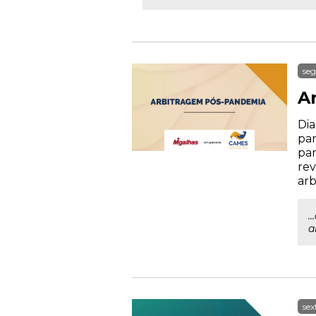
seg
A
Dia
pan
par
rev
arb
.
a
sex