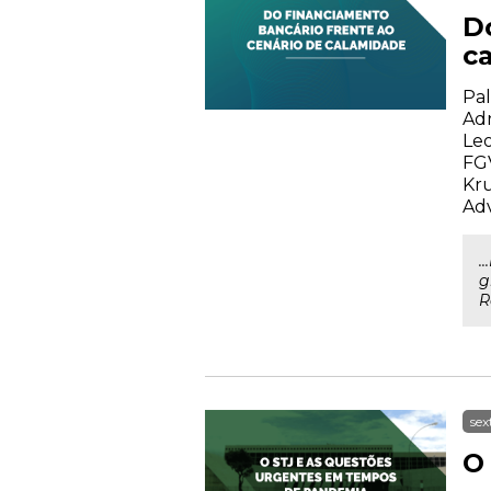
D
c
Pal
Adr
Leo
FGV
Kru
Adv
.
g
R
sex
O