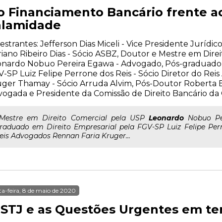
o Financiamento Bancário frente a
alamidade
estrantes: Jefferson Dias Miceli - Vice Presidente Juríd
iano Ribeiro Dias - Sócio ASBZ, Doutor e Mestre em Dire
nardo Nobuo Pereira Egawa - Advogado, Pós-graduado e
-SP Luiz Felipe Perrone dos Reis - Sócio Diretor do Re
ger Thamay - Sócio Arruda Alvim, Pós-Doutor Roberta B
ogada e Presidente da Comissão de Direito Bancário d
..Mestre em Direito Comercial pela USP
Leonardo
Nobuo Per
raduado em Direito Empresarial pela FGV-SP Luiz Felipe Perr
eis Advogados Rennan Faria Kruger...
ta-feira, 8 de maio de 2020
 STJ e as Questões Urgentes em t