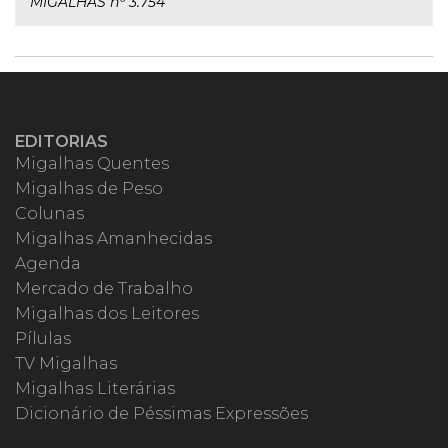
MIGALHAS nº 3.754
EDITORIAS
Migalhas Quentes
Migalhas de Peso
Colunas
Migalhas Amanhecidas
Agenda
Mercado de Trabalho
Migalhas dos Leitores
Pílulas
TV Migalhas
Migalhas Literárias
Dicionário de Péssimas Expressões