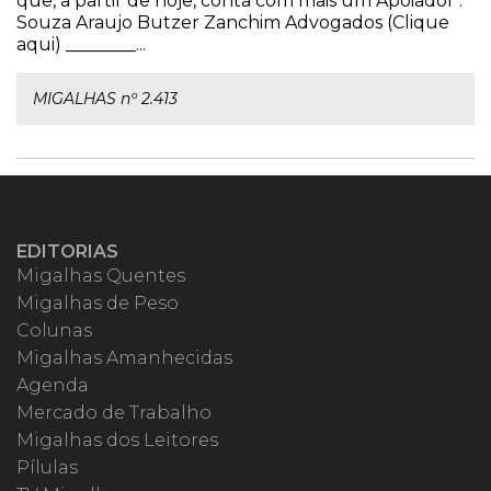
que, a partir de hoje, conta com mais um Apoiador :
Souza Araujo Butzer Zanchim Advogados (Clique
aqui) ________...
MIGALHAS nº 2.413
EDITORIAS
Migalhas Quentes
Migalhas de Peso
Colunas
Migalhas Amanhecidas
Agenda
Mercado de Trabalho
Migalhas dos Leitores
Pílulas