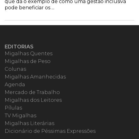
que dá o exemplo de como uma gestão inclusiva
pode beneficiar os ...
EDITORIAS
Migalhas Quentes
Migalhas de Peso
Colunas
Migalhas Amanhecidas
Agenda
Mercado de Trabalho
Migalhas dos Leitores
Pílulas
TV Migalhas
Migalhas Literárias
Dicionário de Péssimas Expressões