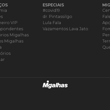
ÇOS
ESPECIAIS
MI
mia
#covid19
Cen
es
dr. Pintassilgo
Fal
eiro VIP
Lula Fala
Apo
spondentes
Vazamentos Lava Jato
Fom
órios Migalhas
Per
os Migalhas
Ter
a
Qu
órios
ar