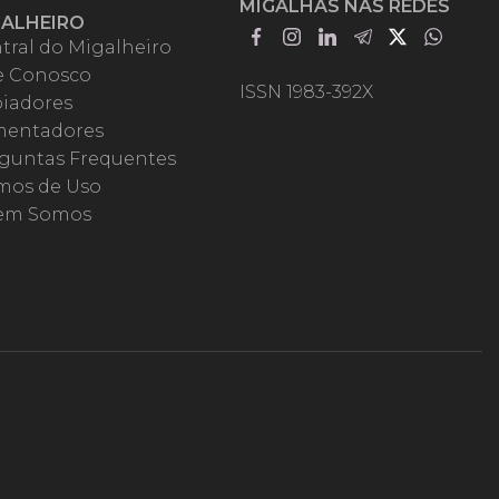
MIGALHAS NAS REDES
GALHEIRO
tral do Migalheiro
e Conosco
ISSN 1983-392X
iadores
entadores
guntas Frequentes
mos de Uso
em Somos