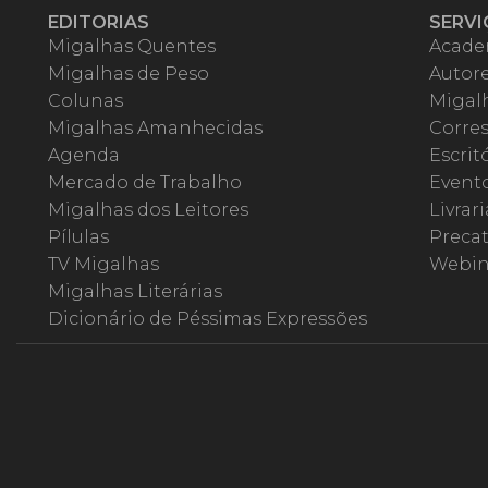
EDITORIAS
SERVI
Migalhas Quentes
Acade
Migalhas de Peso
Autor
Colunas
Migalh
Migalhas Amanhecidas
Corre
Agenda
Escrit
Mercado de Trabalho
Event
Migalhas dos Leitores
Livrari
Pílulas
Precat
TV Migalhas
Webin
Migalhas Literárias
Dicionário de Péssimas Expressões