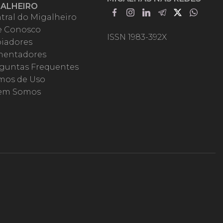
GALHEIRO
tral do Migalheiro
e Conosco
ISSN 1983-392X
iadores
entadores
guntas Frequentes
mos de Uso
em Somos