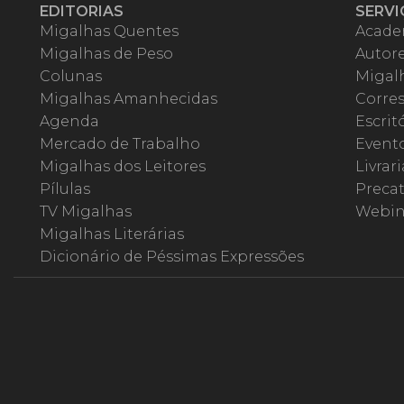
EDITORIAS
SERVI
Migalhas Quentes
Acade
Migalhas de Peso
Autor
Colunas
Migalh
Migalhas Amanhecidas
Corre
Agenda
Escrit
Mercado de Trabalho
Event
Migalhas dos Leitores
Livrari
Pílulas
Precat
TV Migalhas
Webin
Migalhas Literárias
Dicionário de Péssimas Expressões