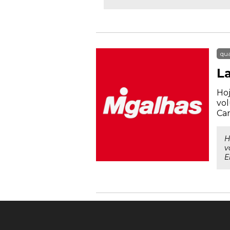
qua
L
Hoj
vol
Car
H
v
E