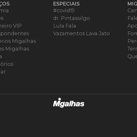
ÇOS
ESPECIAIS
MI
mia
#covid19
Cen
es
dr. Pintassilgo
Fal
eiro VIP
Lula Fala
Apo
spondentes
Vazamentos Lava Jato
Fom
órios Migalhas
Per
os Migalhas
Ter
a
Qu
órios
ar