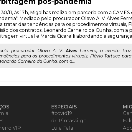
rbitragem pós-pandemia
 30/11, às 17h, Migalhas realiza em parceria com a CAMES
demia". Mediado pelo procurador Olavo A. V. Alves Ferre
a tratar das tendências para os procedimentos virtuais, F
isão dos contratos, Leonardo Carneiro da Cunha, com a
itragem virtual e Marcia Cicarelli abordando a seguranç
..pelo procurador Olavo A. V.
Alves
Ferreira, o evento tra
endências para os procedimentos virtuais, Flávio Tartuce para 
eonardo Carneiro da Cunha, com a...
ÇOS
ESPECIAIS
MI
mia
#covid19
Cen
es
dr. Pintassilgo
Fal
eiro VIP
Lula Fala
Apo