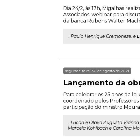
Dia 24/2, às 17h, Migalhas rea
Associados, webinar para discu
da banca Rubens Walter Macha
...Paulo Henrique Cremoneze, e
L
segunda-feira, 30 de agosto de 2021
Lançamento da obra
Para celebrar os 25 anos da le
coordenado pelos Professores 
participação do ministro Moura
...Lucon e Olavo Augusto Viann
Marcela Kohlbach e Carolina Mo