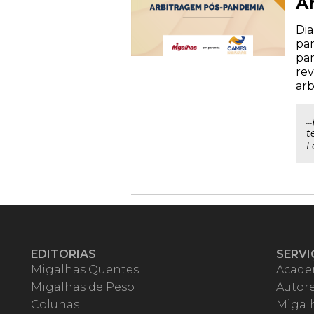
A
Dia
pan
par
rev
arb
.
t
L
EDITORIAS
SERVI
Migalhas Quentes
Acade
Migalhas de Peso
Autor
Colunas
Migalh