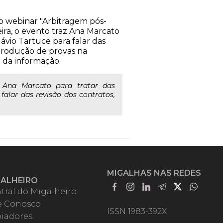
 o webinar "Arbitragem pós-
ira, o evento traz Ana Marcato
lávio Tartuce para falar das
 produção de provas na
a da informação.
z Ana Marcato para tratar das
falar das revisão dos contratos,
MIGALHAS NAS REDES
GALHEIRO
tral do Migalheiro
e Conosco
ISSN 1983-392X
iadores