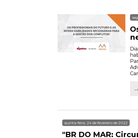
seg
Os
ne
Dia
hab
Par
Adv
Car
.
quinta-feira, 24 de fevereiro de 2022
"BR DO MAR: Circun