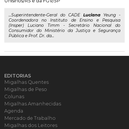
Unisinos/RS e da FGV/SP
...Superintendente-Geral do CADE
Luciana
Yeung -
Coordenadora no Instituto de Ensino e Pesquisa
(Insper) Luciano Timm - Secretário Nacional do
Consumidor do Ministério da Justiça e Segurança
Pública e Prof. Dr. da...
EDITORIAS
Migalhas Quentes
Migalhas de Peso
Colunas
Migalhas Amanhecidas
Agenda
Mercado de Trabalho
Migalhas dos Leitores