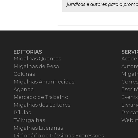
jurídicas e autores para a prom
EDITORIAS
SERVI
Migalhas Quentes
Acade
Migalhas de Peso
Autor
Colunas
Migalh
Migalhas Amanhecidas
Corre
Agenda
Escrit
Mercado de Trabalho
Event
Migalhas dos Leitores
Livrari
Pílulas
Precat
TV Migalhas
Webin
Migalhas Literárias
Dicionário de Péssimas Expressões