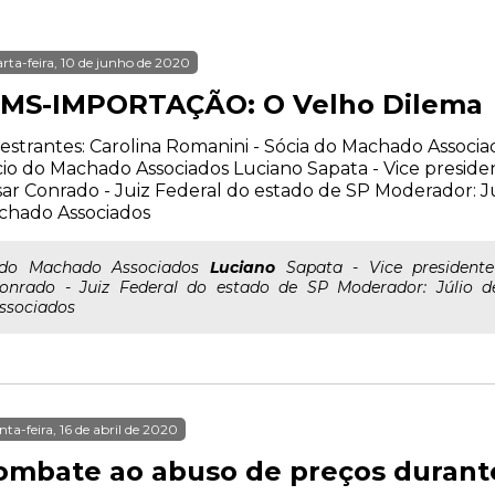
rta-feira, 10 de junho de 2020
CMS-IMPORTAÇÃO: O Velho Dilema
estrantes: Carolina Romanini - Sócia do Machado Associa
io do Machado Associados Luciano Sapata - Vice presi
ar Conrado - Juiz Federal do estado de SP Moderador: Júl
chado Associados
..do Machado Associados
Luciano
Sapata - Vice president
onrado - Juiz Federal do estado de SP Moderador: Júlio d
ssociados
nta-feira, 16 de abril de 2020
ombate ao abuso de preços durant