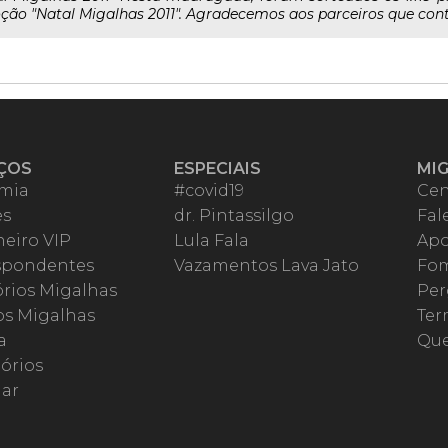
oção "Natal Migalhas 2011". Agradecemos aos parceiros que con
ÇOS
ESPECIAIS
MI
mia
#covid19
Cen
es
dr. Pintassilgo
Fal
eiro VIP
Lula Fala
Apo
spondentes
Vazamentos Lava Jato
Fom
órios Migalhas
Per
os Migalhas
Ter
a
Qu
órios
ar