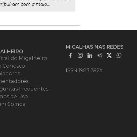
tribuíram com a maio...
MIGALHAS NAS REDES
GALHEIRO
tral do Migalheiro
e Conosco
ISSN 1983-392X
iadores
entadores
guntas Frequentes
mos de Uso
em Somos