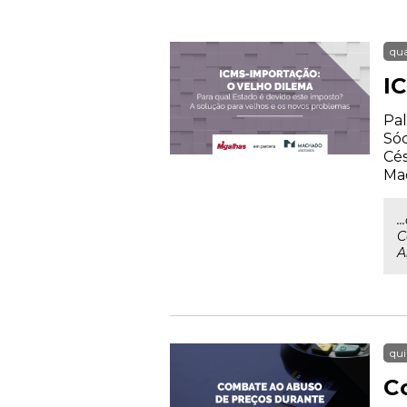
qua
I
Pal
Sóc
Cés
Ma
.
C
A
qui
C