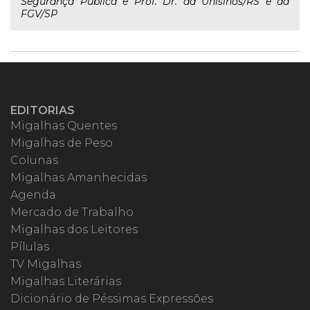
Segurança Pública e Prof. Dr. da Unisinos/RS e da
FGV/SP
EDITORIAS
Migalhas Quentes
Migalhas de Peso
Colunas
Migalhas Amanhecidas
Agenda
Mercado de Trabalho
Migalhas dos Leitores
Pílulas
TV Migalhas
Migalhas Literárias
Dicionário de Péssimas Expressões