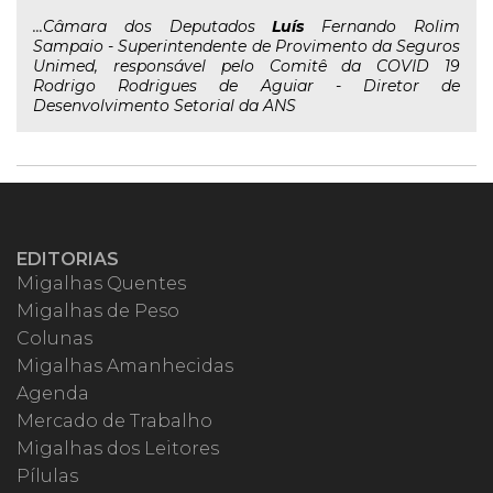
...Câmara dos Deputados
Luís
Fernando Rolim
Sampaio - Superintendente de Provimento da Seguros
Unimed, responsável pelo Comitê da COVID 19
Rodrigo Rodrigues de Aguiar - Diretor de
Desenvolvimento Setorial da ANS
EDITORIAS
Migalhas Quentes
Migalhas de Peso
Colunas
Migalhas Amanhecidas
Agenda
Mercado de Trabalho
Migalhas dos Leitores
Pílulas