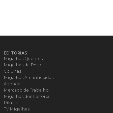
EDITORIAS
Migalhas Quentes
Migalhas de Peso
Colunas
Migalhas Amanhecidas
Agenda
Mercado de Trabalho
Migalhas dos Leitores
Pílulas
TV Migalhas