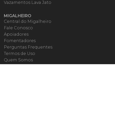
Vazamentos Lava Jato
MIGALHEIRO
Central do Migalheiro
Fale Conosco
Apoiadores
Fomentadores
Perguntas Frequentes
Termos de Uso
Quem Somos
MIGALHAS NAS REDES
ISSN 1983-392X