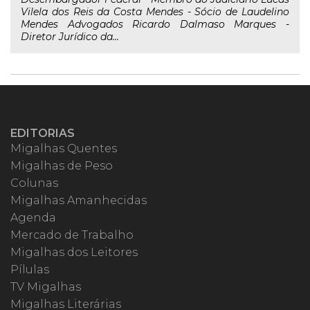
Vilela dos Reis da Costa Mendes - Sócio de Laudelino
Mendes Advogados Ricardo Dalmaso Marques -
Diretor Jurídico da...
EDITORIAS
Migalhas Quentes
Migalhas de Peso
Colunas
Migalhas Amanhecidas
Agenda
Mercado de Trabalho
Migalhas dos Leitores
Pílulas
TV Migalhas
Migalhas Literárias