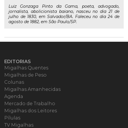
Luiz Gonzaga Pinto da Gama, poeta, advogado,
jornalista, abolicionista baiano, nasceu no dia 21 de
julho de 1830, em Salvador/BA. Faleceu no dia 24 de
agosto de 1882, em São Paulo/SP.
EDITORIAS
Migalhas Quentes
Migalhas de Peso
Colunas
Migalhas Amanhecidas
Agenda
Mercado de Trabalho
Migalhas dos Leitores
Pílulas
TV Migalhas