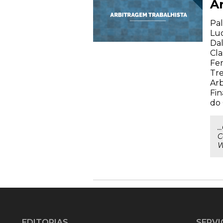
A
Pal
Luc
Dal
Cla
Fer
Tre
Arb
Fin
do
.
C
W
EDITORIAS
SERVI