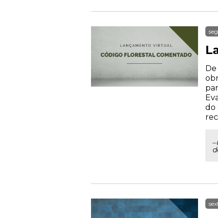
seg
L
De 
obr
par
Eva
do 
rec
.
d
sex