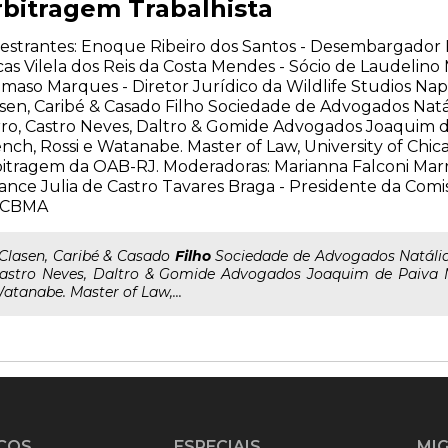
rbitragem Trabalhista
estrantes: Enoque Ribeiro dos Santos - Desembargador 
as Vilela dos Reis da Costa Mendes - Sócio de Laudeli
maso Marques - Diretor Jurídico da Wildlife Studios Nap
sen, Caribé & Casado Filho Sociedade de Advogados Natál
ro, Castro Neves, Daltro & Gomide Advogados Joaquim d
nch, Rossi e Watanabe. Master of Law, University of Chi
itragem da OAB-RJ. Moderadoras: Marianna Falconi Marra 
ance Julia de Castro Tavares Braga - Presidente da Comi
 CBMA
..Clasen, Caribé & Casado
Filho
Sociedade de Advogados Natália 
astro Neves, Daltro & Gomide Advogados Joaquim de Paiva Mu
atanabe. Master of Law,...
ÇOS
ESPECIAIS
MI