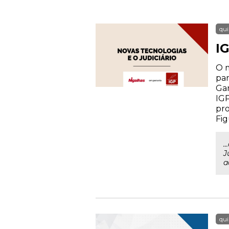
qui
IG
O m
par
Gar
IGP
pro
Fig
.
J
a
qui