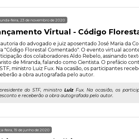
unda-feira, 23 de novembro de 2020
ançamento Virtual - Código Flores
autoria do advogado e juiz aposentado José Maria da Cos
a "Código Florestal Comentado". O evento virtual acontec
ticipação dos colaboradores Aldo Rebelo, assinando texto
risto de Miranda, falando como Cientista. O prefácio con
STF, ministro Luiz Fux. Na ocasião, os participantes re
eberão a obra autografada pelo autor.
..presidente do STF, ministro
Luiz
Fux. Na ocasião, os partic
esconto e receberão a obra autografada pelo autor.
ta-feira, 19 de junho de 2020