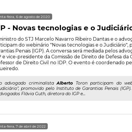
nta-feira, 6 de agosto de 2020
P - Novas tecnologias e o Judiciári
inistro do STJ Marcelo Navarro Ribeiro Dantas e o advog
ticipam do webinário "Novas tecnologias e o Judiciário",
antias Penais (IGP). A conversa será mediada pelos advo
 e vice-presidente da Comissão de Direito de Defesa da
fessor de Direito Civil no IDP. O evento é coordenado pe
ueiredo.
..o advogado criminalista
Alberto
Toron participam do webi
udiciário", promovido pelo Instituto de Garantias Penais (IGP
dvogados Flávia Guth, diretora do IGP e...
nta-feira, 7 de abril de 2022