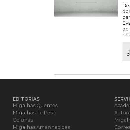
De 
obr
par
Eva
do 
rec
.
d
EDITORIAS
SERVI
Migalhas Quentes
Acade
Migalhas de Peso
Autor
Colunas
Migalh
Migalhas Amanhecidas
Corre