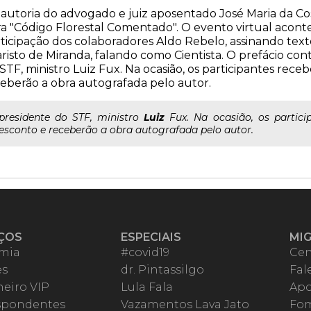
autoria do advogado e juiz aposentado José Maria da Cos
a "Código Florestal Comentado". O evento virtual acontec
ticipação dos colaboradores Aldo Rebelo, assinando texto
risto de Miranda, falando como Cientista. O prefácio con
STF, ministro Luiz Fux. Na ocasião, os participantes re
eberão a obra autografada pelo autor.
..presidente do STF, ministro
Luiz
Fux. Na ocasião, os partic
esconto e receberão a obra autografada pelo autor.
ÇOS
ESPECIAIS
MI
mia
#covid19
Cen
es
dr. Pintassilgo
Fal
eiro VIP
Lula Fala
Apo
spondentes
Vazamentos Lava Jato
Fom