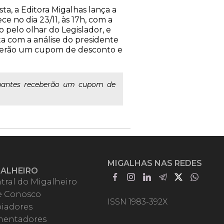
ta, a Editora Migalhas lança a
e no dia 23/11, às 17h, com a
 pelo olhar do Legislador, e
ta com a análise do presidente
ceberão um cupom de desconto e
ipantes receberão um cupom de
MIGALHAS NAS REDES
GALHEIRO
tral do Migalheiro
e Conosco
ISSN 1983-392X
iadores
entadores