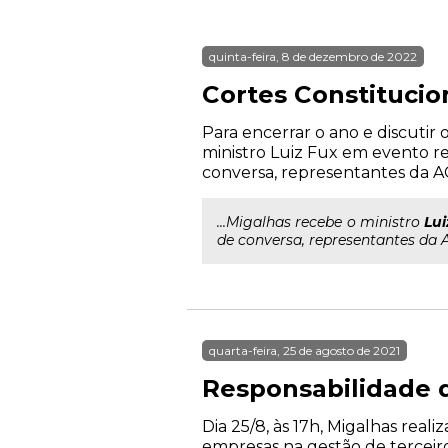
quinta-feira, 8 de dezembro de 2022
Cortes Constitucio
Para encerrar o ano e discutir
ministro Luiz Fux em evento r
conversa, representantes da AG
...Migalhas recebe o ministro
Lui
de conversa, representantes da A
quarta-feira, 25 de agosto de 2021
Responsabilidade d
Dia 25/8, às 17h, Migalhas rea
empresas na gestão de terceiros