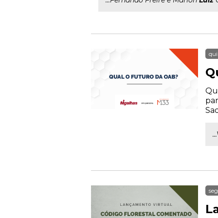
...Fernando Freire e Marlon
Luiz
G
qui
Q
Qua
par
Sad
.
seg
L