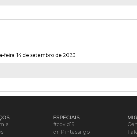
a-feira, 14 de setembro de 2023.
ÇOS
ESPECIAIS
MI
mia
#covid19
Cen
es
dr. Pintassilgo
Fal