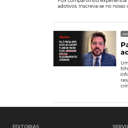
Fux compartilhou experiência fa
adotivos. Inscreva-se no nosso 
sex
P
a
Um 
fil
inf
res
cri
EDITORIAS
SERVI