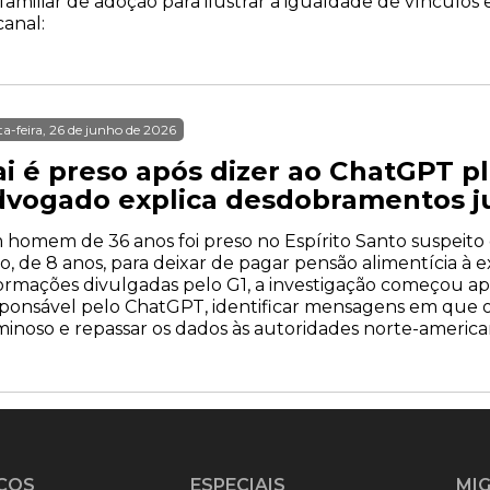
miliar de adoção para ilustrar a igualdade de vínculos e
canal:
ta-feira, 26 de junho de 2026
ai é preso após dizer ao ChatGPT pl
dvogado explica desdobramentos ju
homem de 36 anos foi preso no Espírito Santo suspeito 
ho, de 8 anos, para deixar de pagar pensão alimentícia 
ormações divulgadas pelo G1, a investigação começou a
ponsável pelo ChatGPT, identificar mensagens em que o
minoso e repassar os dados às autoridades norte-americana
ÇOS
ESPECIAIS
MI