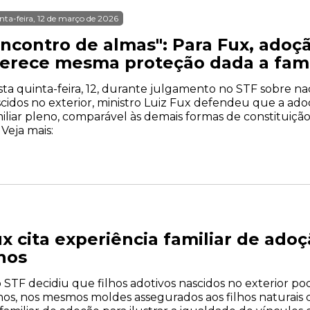
nta-feira, 12 de março de 2026
Encontro de almas": Para Fux, adoçã
erece mesma proteção dada a famí
ta quinta-feira, 12, durante julgamento no STF sobre nac
cidos no exterior, ministro Luiz Fux defendeu que a ad
iliar pleno, comparável às demais formas de constituição
 Veja mais:
ux cita experiência familiar de ado
lhos
TF decidiu que filhos adotivos nascidos no exterior po
os, nos mesmos moldes assegurados aos filhos naturais de 