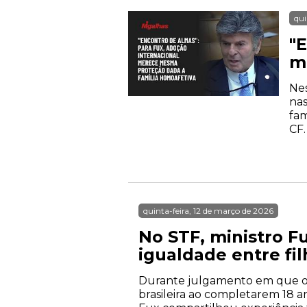
qui
"
m
Nes
nas
fam
CF.
quinta-feira, 12 de março de 2026
No STF, ministro F
igualdade entre fi
Durante julgamento em que o S
brasileira ao completarem 18 an