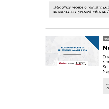
...Migalhas recebe o ministro
Lui
de conversa, representantes da A
qui
N
Dia
rea
Sch
Neg
.
N