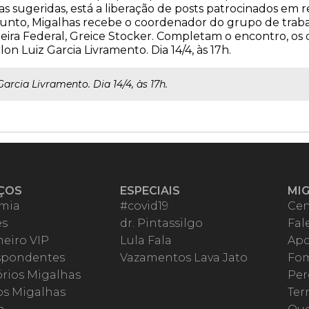
sugeridas, está a liberação de posts patrocinados em red
sunto, Migalhas recebe o coordenador do grupo de trab
heira Federal, Greice Stocker. Completam o encontro, o
n Luiz Garcia Livramento. Dia 14/4, às 17h.
arcia Livramento. Dia 14/4, às 17h.
ÇOS
ESPECIAIS
MI
mia
#covid19
Cen
es
dr. Pintassilgo
Fal
eiro VIP
Lula Fala
Apo
spondentes
Vazamentos Lava Jato
Fom
órios Migalhas
Per
os Migalhas
Ter