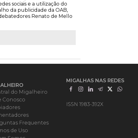
es sociais e a utilização do
alho da publicidade da OAB,
s debatedores Renato de Mello
MIGALHAS NAS REDES
GALHEIRO
tral do Migalheiro
e Conosco
ISSN 1983-392X
iadores
entadores
guntas Frequentes
mos de Uso