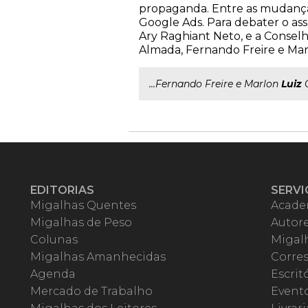
propaganda. Entre as mudanças 
Google Ads. Para debater o as
Ary Raghiant Neto, e a Consel
Almada, Fernando Freire e Marlo
...Fernando Freire e Marlon
Luiz
G
EDITORIAS
SERVI
Migalhas Quentes
Acade
Migalhas de Peso
Autor
Colunas
Migalh
Migalhas Amanhecidas
Corre
Agenda
Escrit
Mercado de Trabalho
Event