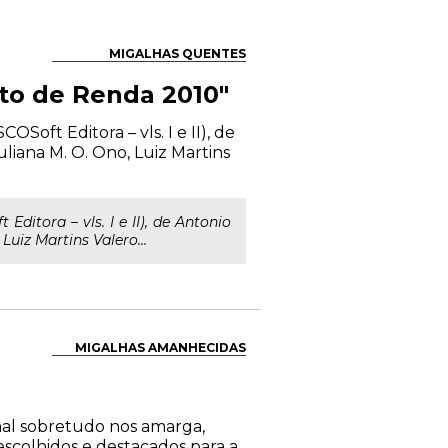
MIGALHAS QUENTES
to de Renda 2010"
ft Editora – vls. I e II), de
uliana M. O. Ono, Luiz Martins
tora – vls. I e II), de Antonio
Luiz Martins Valero...
MIGALHAS AMANHECIDAS
 mal sobretudo nos amarga,
colhidos e destacados para a