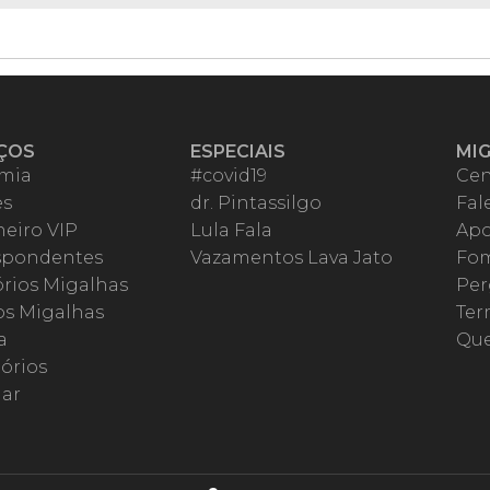
ÇOS
ESPECIAIS
MI
mia
#covid19
Cen
es
dr. Pintassilgo
Fal
eiro VIP
Lula Fala
Apo
spondentes
Vazamentos Lava Jato
Fom
órios Migalhas
Per
os Migalhas
Ter
a
Qu
órios
ar