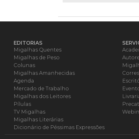
EDITORIAS
SERVI
Migalhas Quentes
Acade
Migalhas de Peso
Autor
Colunas
Migalh
Migalhas Amanhecidas
Corre
Agenda
Escrit
Mercado de Trabalho
Event
Migalhas dos Leitores
Livrari
Pílulas
Precat
TV Migalhas
Webin
Migalhas Literárias
Dicionário de Péssimas Expressões