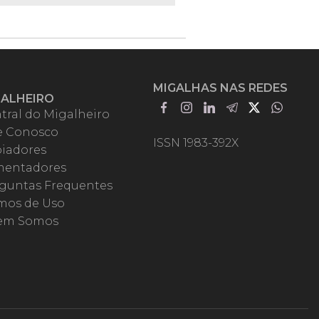
MIGALHAS NAS REDES
GALHEIRO
tral do Migalheiro
e Conosco
ISSN 1983-392X
iadores
entadores
guntas Frequentes
mos de Uso
em Somos