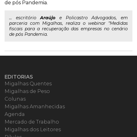
de pós Pandemia.
... escritório
Araújo
e Policastro Advogados, em
parceria com Migalhas, realiza o webinar "Medidas
fiscais para a recuperação das empresas no cenário
de pós Pandemia.
EDITORIAS
Migalhas Quentes
Migalhas de Peso
Colunas
Migalhas Amanhecidas
Agenda
Mercado de Trabalho
Migalhas dos Leitores