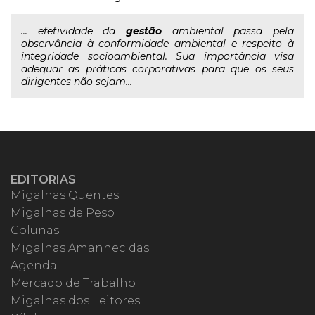
... efetividade da
gestão
ambiental passa pela
observância à conformidade ambiental e respeito à
integridade socioambiental. Sua importância visa
adequar as práticas corporativas para que os seus
dirigentes não sejam...
EDITORIAS
Migalhas Quentes
Migalhas de Peso
Colunas
Migalhas Amanhecidas
Agenda
Mercado de Trabalho
Migalhas dos Leitores