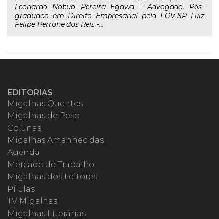
Leonardo Nobuo Pereira Egawa - Advogado, Pós-
graduado em Direito Empresarial pela FGV-SP Luiz
Felipe Perrone dos Reis -...
EDITORIAS
Migalhas Quentes
Migalhas de Peso
Colunas
Migalhas Amanhecidas
Agenda
Mercado de Trabalho
Migalhas dos Leitores
Pílulas
TV Migalhas
Migalhas Literárias