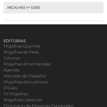
MIGALHAS nº 5.690
EDITORIAS
Migalhas Quentes
Migalhas de Peso
Colunas
Migalhas Amanhecidas
Agenda
Mercado de Trabalho
Migalhas dos Leitores
Pílulas
TV Migalhas
Migalhas Literárias
Dicionário de Péssimas Expressões