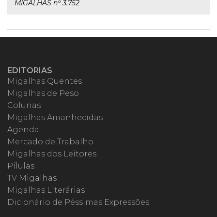
MIGALHAS nº 3.752
EDITORIAS
Migalhas Quentes
Migalhas de Peso
Colunas
Migalhas Amanhecidas
Agenda
Mercado de Trabalho
Migalhas dos Leitores
Pílulas
TV Migalhas
Migalhas Literárias
Dicionário de Péssimas Expressões