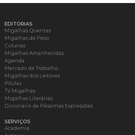
EDITORIAS
Migalhas Quentes
Migalhas de Peso
Colunas
Migalhas Amanhecidas
Agenda
Mercado de Trabalho
Migalhas dos Leitores
Pílulas
TV Migalhas
Migalhas Literárias
Dicionário de Péssimas Expressões
SERVIÇOS
Academia