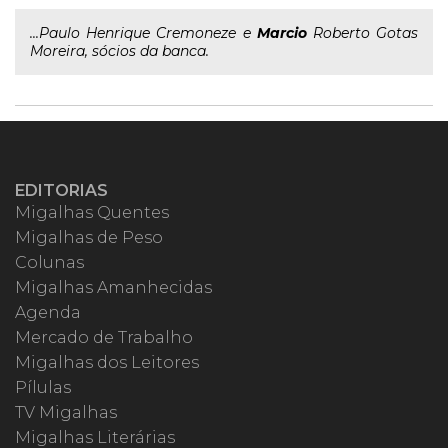
...Paulo Henrique Cremoneze e
Marcio
Roberto Gotas
Moreira, sócios da banca.
EDITORIAS
Migalhas Quentes
Migalhas de Peso
Colunas
Migalhas Amanhecidas
Agenda
Mercado de Trabalho
Migalhas dos Leitores
Pílulas
TV Migalhas
Migalhas Literárias