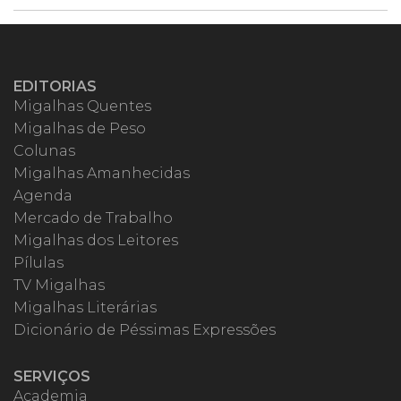
EDITORIAS
Migalhas Quentes
Migalhas de Peso
Colunas
Migalhas Amanhecidas
Agenda
Mercado de Trabalho
Migalhas dos Leitores
Pílulas
TV Migalhas
Migalhas Literárias
Dicionário de Péssimas Expressões
SERVIÇOS
Academia