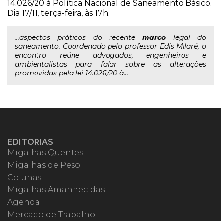
14.026/20 à Política Nacional de Saneamento Básico.
Dia 17/11, terça-feira, às 17h.
...aspectos práticos do recente
marco
legal do
saneamento. Coordenado pelo professor Edis Milaré, o
encontro reúne advogados, engenheiros e
ambientalistas para falar sobre as alterações
promovidas pela lei 14.026/20 à...
EDITORIAS
Migalhas Quentes
Migalhas de Peso
Colunas
Migalhas Amanhecidas
Agenda
Mercado de Trabalho