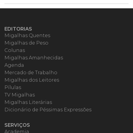
EDITORIAS
Migalhas Quentes
Migalhas de Peso
Colunas
Migalhas Amanhecidas
Agenda
Mercado de Trabalho
Migalhas dos Leitores
Pílulas
TV Migalhas
Migalhas Literárias
Dicionário de Péssimas Expressões
SERVIÇOS
Academia