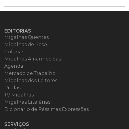
EDITORIAS
Migalhas Quentes
Migalhas de Peso
Colunas
Migalhas Amanhecidas
Agenda
Mercado de Trabalho
Migalhas dos Leitores
Pílulas
TV Migalhas
Migalhas Literárias
Dicionário de Péssimas Expressões
SERVIÇOS