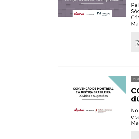
Pal
Sóc
Cés
Ma
.
J
qua
C
d
No 
e s
Mac
.