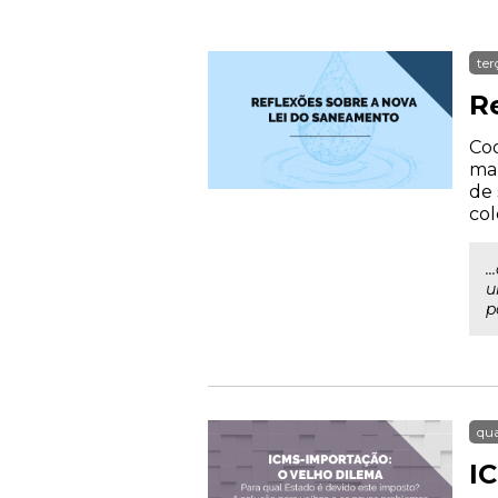
ter
R
Coo
mar
de 
col
.
u
p
qua
I