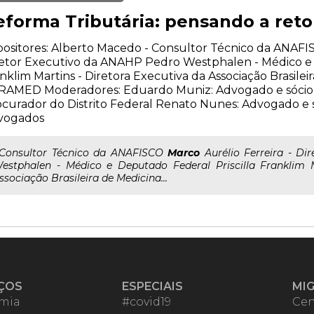
eforma Tributária: pensando a re
ositores: Alberto Macedo - Consultor Técnico da ANAFIS
etor Executivo da ANAHP Pedro Westphalen - Médico e 
nklim Martins - Diretora Executiva da Associação Brasilei
RAMED Moderadores: Eduardo Muniz: Advogado e sócio 
curador do Distrito Federal Renato Nunes: Advogado e
vogados
..Consultor Técnico da ANAFISCO
Marco
Aurélio Ferreira - Di
estphalen - Médico e Deputado Federal Priscilla Franklim M
ssociação Brasileira de Medicina...
ÇOS
ESPECIAIS
MI
mia
#covid19
Cen