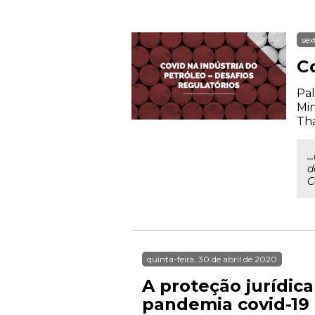
sex
Co
Pal
Min
Th
.
d
C
quinta-feira, 30 de abril de 2020
A proteção jurídic
pandemia covid-19