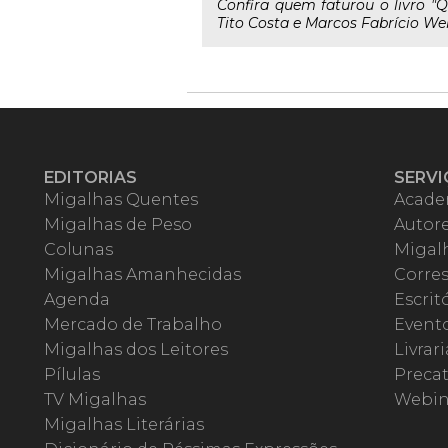
Confira quem faturou o livro "Q
Tito Costa e Marcos Fabrício We
EDITORIAS
SERVI
Migalhas Quentes
Acade
Migalhas de Peso
Autor
Colunas
Migalh
Migalhas Amanhecidas
Corre
Agenda
Escrit
Mercado de Trabalho
Event
Migalhas dos Leitores
Livrari
Pílulas
Precat
TV Migalhas
Webin
Migalhas Literárias