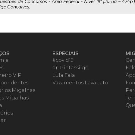
uestões de Concursos - Área Federal - Nível III" (Juruá – 424p
lge Gonçalves.
ÇOS
ESPECIAIS
MI
mia
#covid19
Cen
es
dr. Pintassilgo
Fal
eiro VIP
Lula Fala
Apo
spondentes
Vazamentos Lava Jato
Fom
órios Migalhas
Per
os Migalhas
Ter
a
Qu
órios
ar