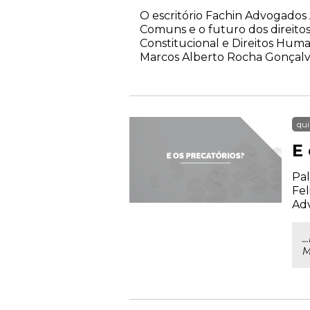
O escritório Fachin Advogados 
Comuns e o futuro dos direitos
Constitucional e Direitos Hu
Marcos Alberto Rocha Gonçalves
qui
E 
Pal
Fel
Ad
.
M