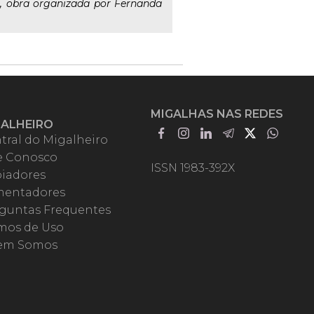
.), obra organizada por Fernanda
MIGALHAS NAS REDES
GALHEIRO
tral do Migalheiro
e Conosco
ISSN 1983-392X
iadores
entadores
guntas Frequentes
mos de Uso
em Somos