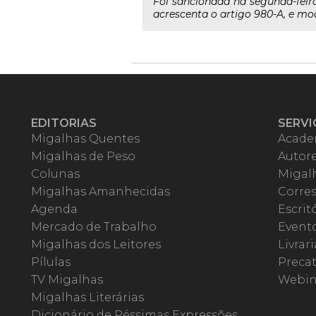
Foi sancionada na segunda-feira 
acrescenta o artigo 980-A, e mod
EDITORIAS
SERVI
Migalhas Quentes
Acade
Migalhas de Peso
Autor
Colunas
Migalh
Migalhas Amanhecidas
Corre
Agenda
Escrit
Mercado de Trabalho
Event
Migalhas dos Leitores
Livrari
Pílulas
Precat
TV Migalhas
Webin
Migalhas Literárias
Dicionário de Péssimas Expressões