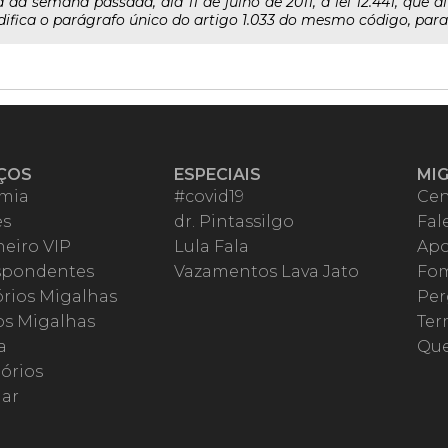
da semana passada, dia 11 de julho de 2011, a lei 12.441, que al
ifica o parágrafo único do artigo 1.033 do mesmo código, para p
ÇOS
ESPECIAIS
MI
mia
#covid19
Cen
es
dr. Pintassilgo
Fal
eiro VIP
Lula Fala
Apo
spondentes
Vazamentos Lava Jato
Fom
órios Migalhas
Per
os Migalhas
Ter
a
Qu
órios
ar