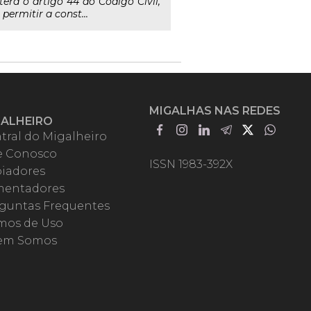
tera o artigo 44 do Código Civil,
ermitir a const...
MIGALHAS NAS REDES
GALHEIRO
tral do Migalheiro
e Conosco
ISSN 1983-392X
iadores
entadores
guntas Frequentes
mos de Uso
em Somos