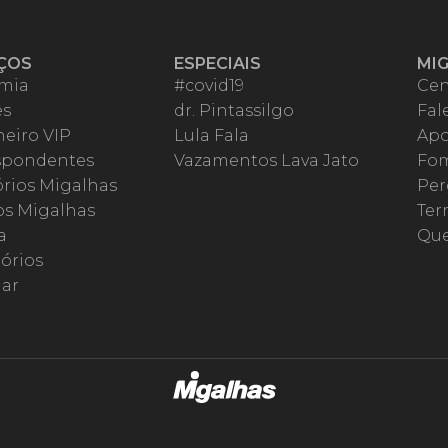
ÇOS
ESPECIAIS
MI
mia
#covid19
Cen
es
dr. Pintassilgo
Fal
eiro VIP
Lula Fala
Apo
spondentes
Vazamentos Lava Jato
Fom
órios Migalhas
Per
os Migalhas
Ter
a
Qu
órios
ar