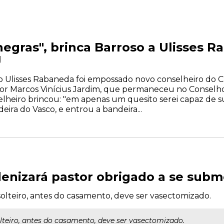
egras", brinca Barroso a Ulisses R
J
ado Ulisses Rabaneda foi empossado novo conselheiro do C
por Marcos Vinícius Jardim, que permaneceu no Conselh
elheiro brincou: "em apenas um quesito serei capaz de 
eira do Vasco, e entrou a bandeira...
ndenizará pastor obrigado a se sub
solteiro, antes do casamento, deve ser vasectomizado.
olteiro, antes do casamento, deve ser vasectomizado.