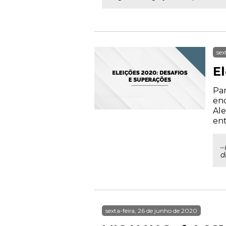
sex
E
Par
enc
Ale
ent
.
d
sexta-feira, 26 de junho de 2020