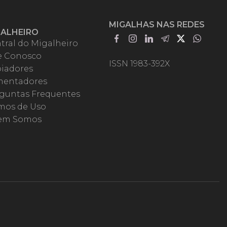
MIGALHAS NAS REDES
GALHEIRO
tral do Migalheiro
e Conosco
ISSN 1983-392X
iadores
entadores
guntas Frequentes
mos de Uso
em Somos