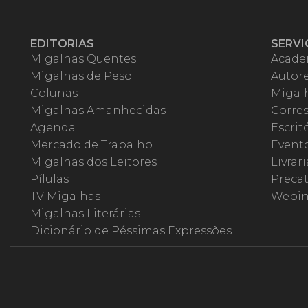
EDITORIAS
SERVI
Migalhas Quentes
Acade
Migalhas de Peso
Autor
Colunas
Migalh
Migalhas Amanhecidas
Corre
Agenda
Escrit
Mercado de Trabalho
Event
Migalhas dos Leitores
Livrari
Pílulas
Precat
TV Migalhas
Webin
Migalhas Literárias
Dicionário de Péssimas Expressões