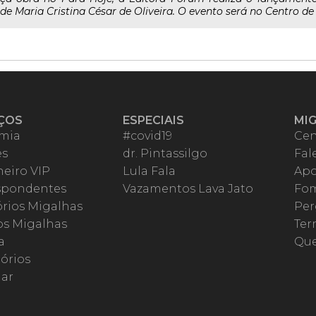
de Maria Cristina César de Oliveira. O evento será no Centro de 
ÇOS
ESPECIAIS
MI
mia
#covid19
Cen
es
dr. Pintassilgo
Fal
eiro VIP
Lula Fala
Apo
spondentes
Vazamentos Lava Jato
Fom
órios Migalhas
Per
os Migalhas
Ter
a
Qu
órios
ar