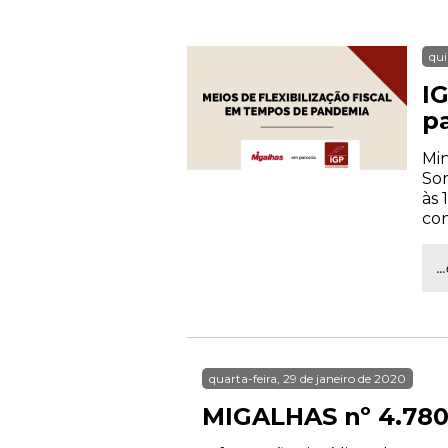
qui
IG
p
Min
Sor
às 
con
.
quarta-feira, 29 de janeiro de 2020
MIGALHAS nº 4.78