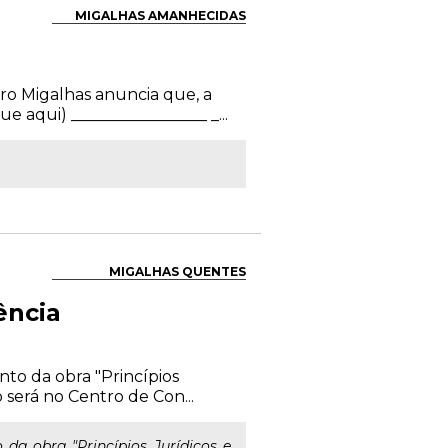
MIGALHAS AMANHECIDAS
ro Migalhas anuncia que, a
 aqui) _________________ _...
MIGALHAS QUENTES
ência
to da obra "Princípios
 será no Centro de Con...
a obra "Princípios Jurídicos e