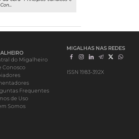
Con...
MIGALHAS NAS REDES
GALHEIRO
tral do Migalheiro
e Conosco
ISSN 1983-392X
iadores
entadores
guntas Frequentes
mos de Uso
em Somos