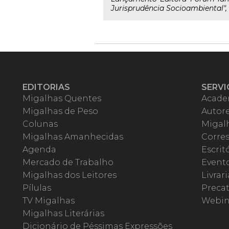
Jurisprudência Socioambiental", 
EDITORIAS
SERVI
Migalhas Quentes
Acade
Migalhas de Peso
Autor
Colunas
Migalh
Migalhas Amanhecidas
Corre
Agenda
Escrit
Mercado de Trabalho
Event
Migalhas dos Leitores
Livrari
Pílulas
Precat
TV Migalhas
Webin
Migalhas Literárias
Dicionário de Péssimas Expressões