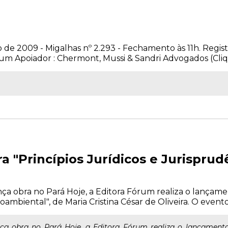
de 2009 - Migalhas nº 2.293 - Fechamento às 11h. Regist
 um Apoiador : Chermont, Mussi & Sandri Advogados (Clique
 "Princípios Jurídicos e Jurisprud
a obra no Pará Hoje, a Editora Fórum realiza o lançamen
oambiental", de Maria Cristina César de Oliveira. O evento
a obra no Pará Hoje, a Editora Fórum realiza o lançamento d