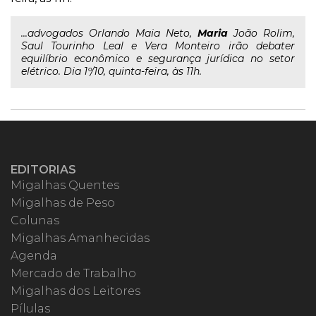
...advogados Orlando Maia Neto,
Maria
João Rolim,
Saul Tourinho Leal e Vera Monteiro irão debater
equilíbrio econômico e segurança jurídica no setor
elétrico. Dia 1º/10, quinta-feira, às 11h.
EDITORIAS
Migalhas Quentes
Migalhas de Peso
Colunas
Migalhas Amanhecidas
Agenda
Mercado de Trabalho
Migalhas dos Leitores
Pílulas